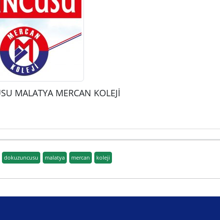
USU MALATYA MERCAN KOLEJİ
dokuzuncusu
malatya
mercan
koleji