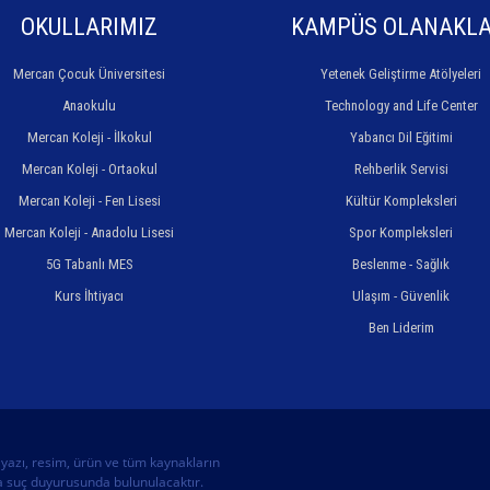
OKULLARIMIZ
KAMPÜS OLANAKLA
Mercan Çocuk Üniversitesi
Yetenek Geliştirme Atölyeleri
Anaokulu
Technology and Life Center
Mercan Koleji - İlkokul
Yabancı Dil Eğitimi
Mercan Koleji - Ortaokul
Rehberlik Servisi
Mercan Koleji - Fen Lisesi
Kültür Kompleksleri
Mercan Koleji - Anadolu Lisesi
Spor Kompleksleri
5G Tabanlı MES
Beslenme - Sağlık
Kurs İhtiyacı
Ulaşım - Güvenlik
Ben Liderim
 yazı, resim, ürün ve tüm kaynakların
nda suç duyurusunda bulunulacaktır.