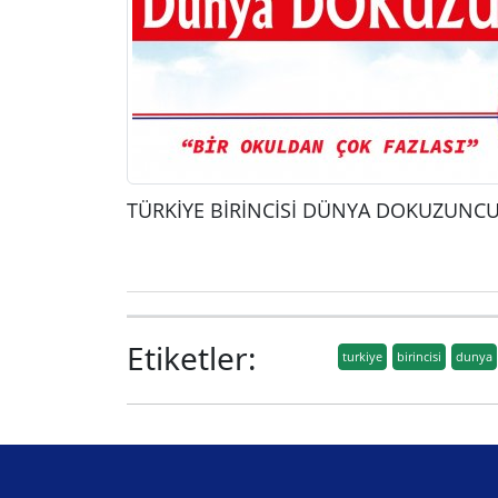
TÜRKİYE BİRİNCİSİ DÜNYA DOKUZUNC
Etiketler:
turkiye
birincisi
dunya