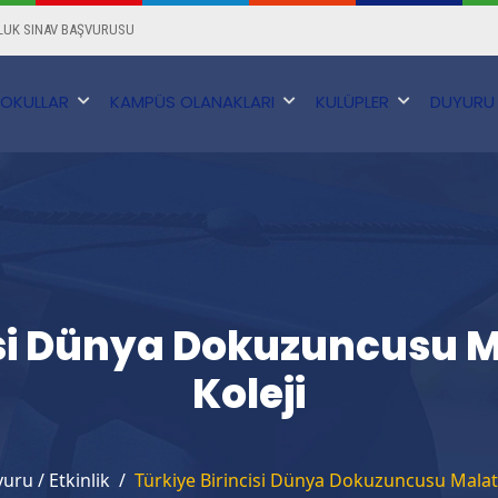
UK SINAV BAŞVURUSU
OKULLAR
KAMPÜS OLANAKLARI
KULÜPLER
DUYURU 
cisi Dünya Dokuzuncusu 
Koleji
uru / Etkinlik
Türkiye Birincisi Dünya Dokuzuncusu Malat