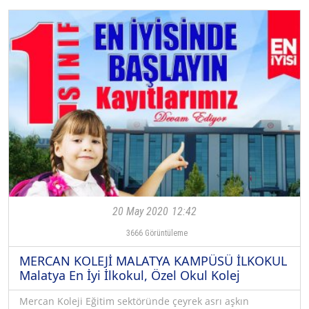
20 May 2020
12:42
3666
Görüntüleme
MERCAN KOLEJİ MALATYA KAMPÜSÜ İLKOKUL
Malatya En İyi İlkokul, Özel Okul Kolej
Mercan Koleji Eğitim sektöründe çeyrek asrı aşkın