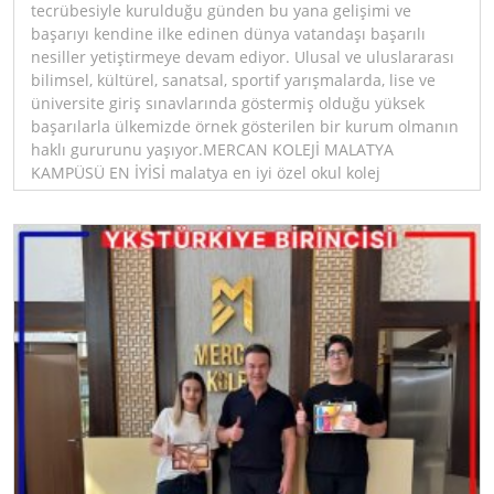
tecrübesiyle kurulduğu günden bu yana gelişimi ve
başarıyı kendine ilke edinen dünya vatandaşı başarılı
nesiller yetiştirmeye devam ediyor. Ulusal ve uluslararası
bilimsel, kültürel, sanatsal, sportif yarışmalarda, lise ve
üniversite giriş sınavlarında göstermiş olduğu yüksek
başarılarla ülkemizde örnek gösterilen bir kurum olmanın
haklı gururunu yaşıyor.MERCAN KOLEJİ MALATYA
KAMPÜSÜ EN İYİSİ malatya en iyi özel okul kolej