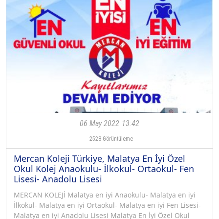
06 May 2022
13:42
2528
Görüntüleme
Mercan Koleji Türkiye, Malatya En İyi Özel
Okul Kolej Anaokulu- İlkokul- Ortaokul- Fen
Lisesi- Anadolu Lisesi
MERCAN KOLEJİ Malatya en iyi Anaokulu- Malatya en iyi
İlkokul- Malatya en iyi Ortaokul- Malatya en iyi Fen Lisesi-
Malatya en iyi Anadolu Lisesi Malatya En İyi Özel Okul