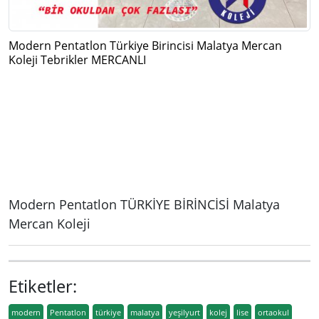
Modern Pentatlon Türkiye Birincisi Malatya Mercan
Koleji Tebrikler MERCANLI
Modern Pentatlon TÜRKİYE BİRİNCİSİ Malatya
Mercan Koleji
Etiketler:
modern
Pentatlon
türkiye
malatya
yeşilyurt
kolej
lise
ortaokul