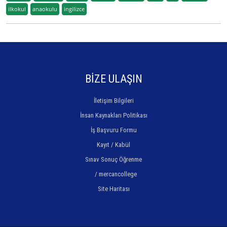
ilkokul
anaokulu
ingilizce
BİZE ULAŞIN
İletişim Bilgileri
İnsan Kaynakları Politikası
İş Başvuru Formu
Kayıt / Kabül
Sınav Sonuç Öğrenme
/ mercancollege
Site Haritası